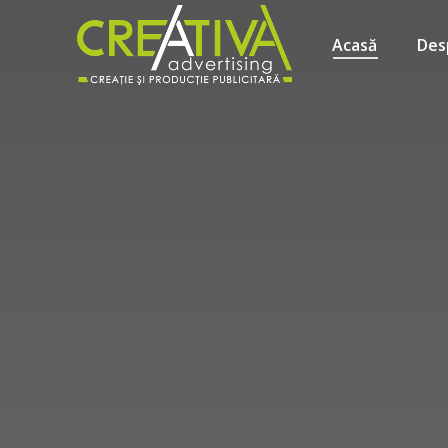
Acasă
Des