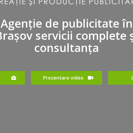
Agenție de publicitate în
Brașov servicii complete ș
consultanța
o
Prezentare video